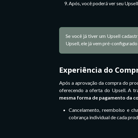
Após, você poderá ver seu Upsel
Se você já tiver um Upsell cadast
Upsell, ele já vem pré-configurad
Experiência do Comp
Após a aprovação da compra do prod
oferecendo a oferta do Upsell. A t
mesma forma de pagamento da co
Cancelamento, reembolso e cha
cobrança individual de cada prod