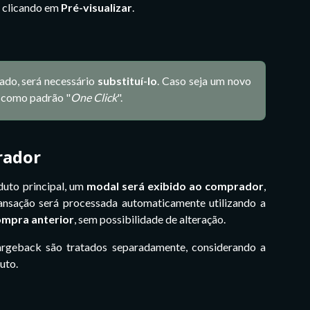
l clicando em
Pré-visualizar
.
rado, será necessário
substituí-lo
. Caso seja um novo
o como padrão "
One Click
".
rador
uto principal, um
modal será exibido ao comprador
,
ransação será processada automaticamente utilizando a
mpra anterior
, sem possibilidade de alteração.
rgeback são tratados separadamente, considerando a
uto.