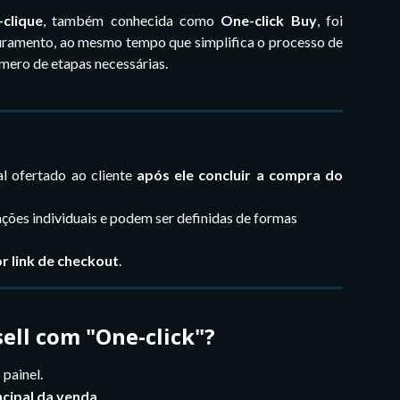
clique
, também conhecida como
One-click Buy
, foi
uramento, ao mesmo tempo que simplifica o processo de
úmero de etapas necessárias.
l ofertado ao cliente
após ele concluir a compra do
ões individuais e podem ser definidas de formas 
or link de checkout
.
ell com "One-click"?
 painel.
ncipal da venda
.