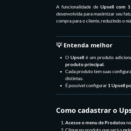
A funcionalidade de
Upsell com 1-
desenvolvida para maximizar seu fat
compra para o cliente, reduzindo o n
💡 
Entenda melhor
O
Upsell
é um produto adiciona
produto principal
.
Cada produto tem suas configuraç
distintas.
É possível configurar 
1 Upsell p
Como cadastrar o Ups
Acesse o menu de Produtos
no
Clique no produto que será o
pri